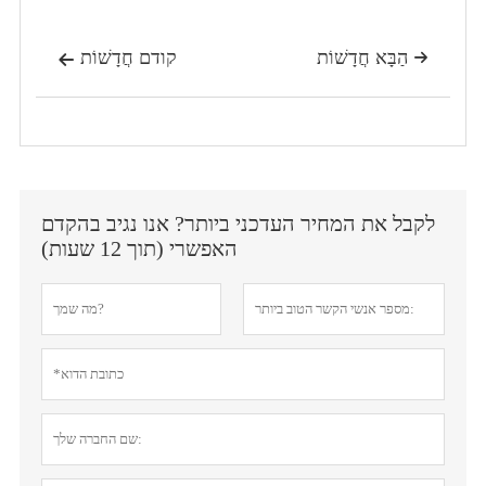
הַבָּא חֲדָשׁוֹת
קודם חֲדָשׁוֹת


לקבל את המחיר העדכני ביותר? אנו נגיב בהקדם
האפשרי (תוך 12 שעות)