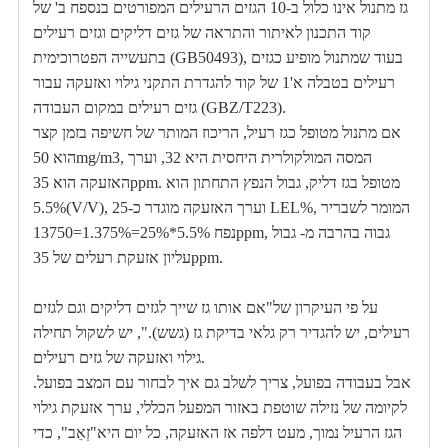
גז מתנול אינו כלול ב-10 הגזים הרעילים המפורטים בנספח ב' של
קוד התכנון לאיתור והתראה של גזים דליקים וגזים רעילים
בתעשייה הפטרוכימית (GB50493), בעוד שמתנול מופיע כגזים
רעילים בטבלה א'1 של קוד להגדרת התקני גילוי ואזעקה עבור
גזים רעילים במקום העבודה (GBZ/T223).
אם מתנול מטופל כגז רעיל, הריכוז המותר של חשיפה בזמן קצר
הוא 50mg/m3, המסה המולקולרית היחסית היא 32, וערך
האזעקה הוא 35ppm. מטופל בגז דליק, גבול הנפץ התחתון הוא
5.5%(V/V), וערך האזעקה מוגדר כ-25 LEL%, המומר לשבריר
נפח 5.5%*25%=1.375%=13750ppm, גבוה בהרבה מ- גבול
עליון אזעקת רעלים של 35ppm.
על פי העיקרון של"אם אותו גז שייך לגזים דליקים וגם לגזים
רעילים, יש להגדיר רק גלאי בדיקת גז (גשש).", יש לשקול תחילה
גילוי ואזעקה של גזים רעילים.
אבל בעבודה בפועל, צריך לשלב גם איך לבחור עם המצב בפועל.
לקיומה של נזילה שוטפת באזור המפעל הכללי, ערך אזעקת גילוי
הגז הרעיל נמוך, מעט דלפה אז האזעקה, כל יום היא"זְאֵב", כדי