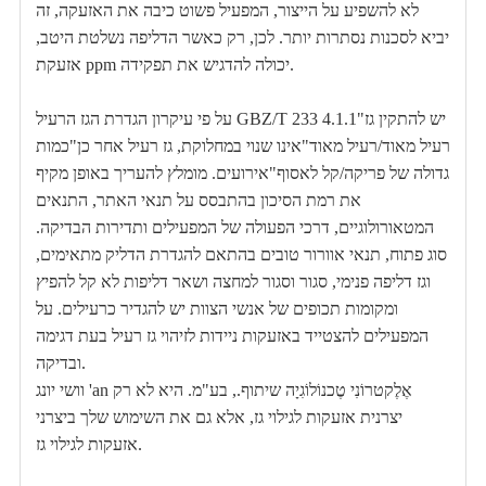
לא להשפיע על הייצור, המפעיל פשוט כיבה את האזעקה, זה
יביא לסכנות נסתרות יותר. לכן, רק כאשר הדליפה נשלטת היטב,
אזעקת ppm יכולה להדגיש את תפקידה.
על פי עיקרון הגדרת הגז הרעיל GBZ/T 233 4.1.1"יש להתקין גז
רעיל מאוד/רעיל מאוד"אינו שנוי במחלוקת, גז רעיל אחר כן"כמות
גדולה של פריקה/קל לאסוף"אירועים. מומלץ להעריך באופן מקיף
את רמת הסיכון בהתבסס על תנאי האתר, התנאים
המטאורולוגיים, דרכי הפעולה של המפעילים ותדירות הבדיקה.
סוג פתוח, תנאי אוורור טובים בהתאם להגדרת הדליק מתאימים,
וגז דליפה פנימי, סגור וסגור למחצה ושאר דליפות לא קל להפיץ
ומקומות תכופים של אנשי הצוות יש להגדיר כרעילים. על
המפעילים להצטייד באזעקות ניידות לזיהוי גז רעיל בעת דגימה
ובדיקה.
וושי יונג 'an אֶלֶקטרוֹנִי טֶכנוֹלוֹגִיָה שיתוף., בע"מ. היא לא רק
יצרנית אזעקות לגילוי גז, אלא גם את השימוש שלך ביצרני
אזעקות לגילוי גז.