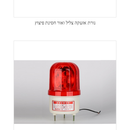
נורת אזעקה צליל ואור חסינת פיצוץ