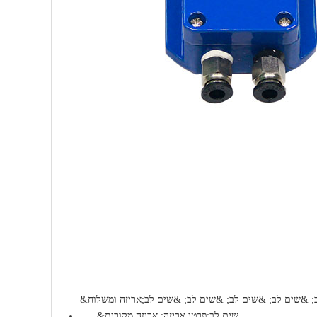
; &שים לב; &שים לב; &שים לב; &שים לב;אריזה ומשלוח
&שים לב;פרטי אריזה: אריזה מקורית