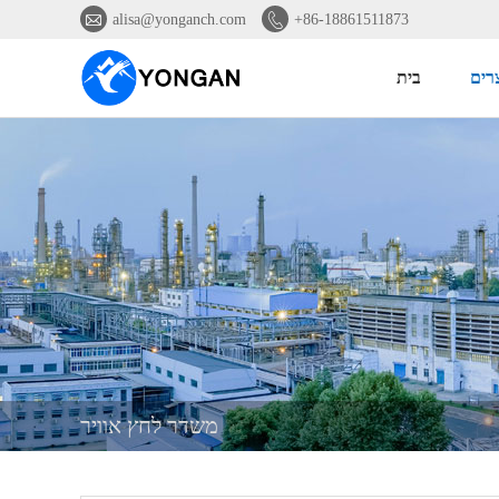


alisa@yonganch.com
+86-18861511873
רים
בית
משדר לחץ אוויר