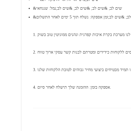
&שים לב; &שים לב; &שים לב; &שים לב;נמל: שנגחאי
 לב;זמן אספקה: נשלח תוך 5 ימים לאחר התשלום
4. אספקה ​​בזמן: ההזמנה שלך תישלח לאחר סיום.