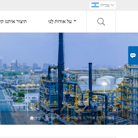

עברית
על אודות לָנוּ
תיצור איתנו ק


משדר לחץ אוויר
>
משדר לחץ
>
מוצרים
>
בית