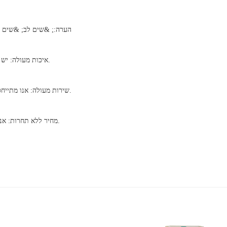
&הערה:; &שים לב; &שים לב; &שים
1. איכות מעולה: יש לנו מערכת בקרת איכות קפדנית ונהנים ממוניטין טוב בשוק.
2. שירות מעולה: אנו מתייחסים ללקוחות כידידים ומטרתם לבנות קשר עסקי ארוך טווח.
3. מחיר ללא תחרות: אנו תמיד מבטיחים ביצועי מחיר גבוהים לטובת הלקוחות שלנו.