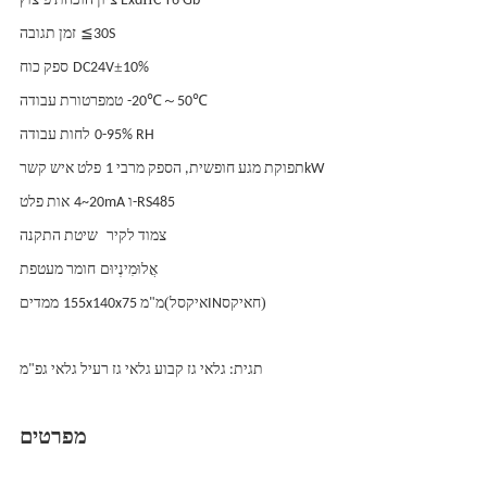
C T6 Gb
ציון הוכחת פיצוץ Exd
≦
30S
זמן תגובה
±
10%
DC24V
ספק כוח
℃～
℃
50
-20
טמפרטורת עבודה
0-95% RH
לחות עבודה
תפוקת מגע חופשית, הספק מרבי 1kW
פלט איש קשר
4~20mA ו-RS485
אות פלט
צמוד לקיר
שיטת התקנה
אֲלוּמִינְיוּם
חומר מעטפת
)
איקס
איקס
(
ח
IN
ל
155x140x75 מ"מ
ממדים
תגית: גלאי גז קבוע גלאי גז רעיל גלאי גפ"מ
מפרטים