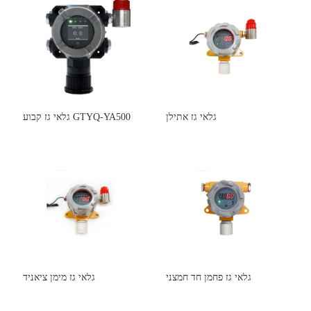
גלאי גז אתילן
גלאי גז קבוע GTYQ-YA500
גלאי גז פחמן חד חמצני
גלאי גז מימן ציאניד