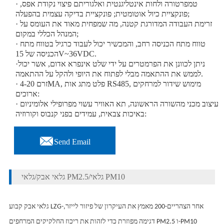
· טמפרטורה ולחות אינטליגנטית ואלגוריתם פיצוי נקודת אפס,
פונקציית כיול אוטומטית; פונקציית בדיקה עצמית בהפעלה;
· זרימת העבודה המדורגת קטנה, מה שמפחית מאוד את העומס על
המנהל הכללי במקום;
· טווח מתח הכניסה רחב, והמכשיר יכול לעבוד כרגיל בטווח מתח
הכניסה של 15V~36VDC.
·ניתן לכוונן את הפרמטרים על ידי שלט אינפרא אדום, אשר יכול
לממש את ההתאמה מבלי לפתוח את היופי ולהקל על ההתאמה.
· זרם 4-20MA, פלט מתג אות RS485, מימוש שידור למרחקים
ארוכים:
· עיצוב מכני מהשורה הראשונה, תא האוויר עשוי מפרופילי אלומיניום
באיכות צבאית, עמידים בפני קנבוס וקורוזיה:

Send Email
גלאי אבק/גלאי PM2.5/גלאי PM10
גלאי אבק קבוע LZG-אחר הצהריים-200 מאמץ את העיקרון של פיזור לייזר,
דגימה מפוזרת כדי לזהות את ריכוז החלקיקים המרחפים PM2.5 ו-PM10