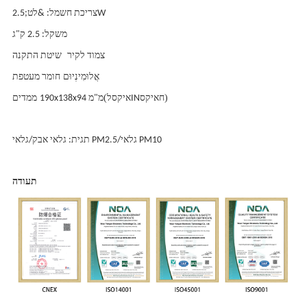
צריכת חשמל: &לט;2.5W
משקל: 2.5 ק"ג
צמוד לקיר
שיטת התקנה
אֲלוּמִינְיוּם
חומר מעטפת
)
איקס
איקס
(
ח
IN
ל
190x138x94 מ"מ
ממדים
תגית: גלאי אבק/גלאי PM2.5/גלאי PM10
תעודה