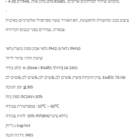
זרם 4-20MA, פלט מתג אות RS485, מימוש שידור למרחקים ארוכים:
·
·
עיצוב מכני מהשורה הראשונה, תא האוויר עשוי מפרופילי אלומיניום באיכות
צבאית, עמידים בפני קנבוס וקורוזיה:
גלאי אבק מסוג מוצר/גלאי PM2.5/גלאי PM10
שיטת זיהוי: פיזור לייזר
,
(
)
1A 24V
החלף
4~20mA ו-RS485
קלט בודד
II
C T6 Gb
Exd
ציון הוכחת פיצוץ &שים לב;&שים לב;&שים לב;&שים לב;
≦
30S
זמן תגובה
±
10%
DC24V
ספק כוח
℃～
℃
60
-10
טמפרטורת עבודה
(
)
ללא עיבוי
10%-95%RH
לחות עבודה
≤
1ug/m3
דיוק:
דרגת הגנה: IP65