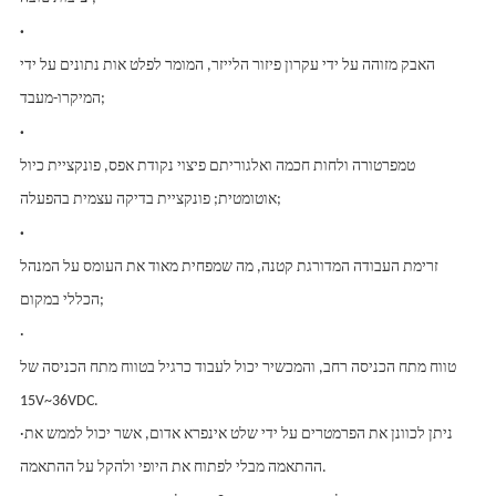
·
האבק מזוהה על ידי עקרון פיזור הלייזר, המומר לפלט אות נתונים על ידי
המיקרו-מעבד;
·
טמפרטורה ולחות חכמה ואלגוריתם פיצוי נקודת אפס, פונקציית כיול
אוטומטית; פונקציית בדיקה עצמית בהפעלה;
·
זרימת העבודה המדורגת קטנה, מה שמפחית מאוד את העומס על המנהל
הכללי במקום;
·
טווח מתח הכניסה רחב, והמכשיר יכול לעבוד כרגיל בטווח מתח הכניסה של
15V~36VDC.
·ניתן לכוונן את הפרמטרים על ידי שלט אינפרא אדום, אשר יכול לממש את
ההתאמה מבלי לפתוח את היופי ולהקל על ההתאמה.