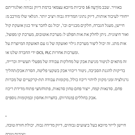
באוויר. שבב מוֹדָעָה 16 סיביות מיובא עצמאי ברמת דיוק גבוהה ואלגוריתם
ייחודי לעיבוד אותות, דיוק נתוני המדידה גבוה ויציב יותר. הגלאי שלו מורכב מ:
חיישן, מעגל הגברה, חלקים מבניים וכו', יכול גם לחבר ציוד כגון אזעקת קול
ואור חיצונית. ניתן לחלק את אות הפלט ל: מערכת אוטובוס, מערכת קו מפוצל,
אות מתג. זה יכול ליצור מערכת גילוי ואזעקה של גז עם האזעקה המיוצרת על
ידי החברה שלנו או DCS, PLC ומערכות אחרות.
זה מתאים לניטור מניעת אבק של מחלקות עבודה של מפעלי תעשייה וכרייה,
בדיקות להגנת הסביבה, ניטור ריכוזי אבק בשקעי פליטה, הסרת אבק/תהליך
גרנולציה זמני מקוון לזיהוי ריכוז כולל, מקומות עבודה תת-קרקעיים של מכרות
פחם, סדנאות קמח, ייצור פחם טחון סדנאות, פתוח/חצי פתוח מדידת ריכוז
אבק בחללים (מנהרות), בחצרות אחסון ובמקומות נוספים.
·
חיישן לייזר מיובא בעל ביצועים גבוהים, דיוק מדידה גבוה, יכולת חזרה טובה,
יציבות טובה;